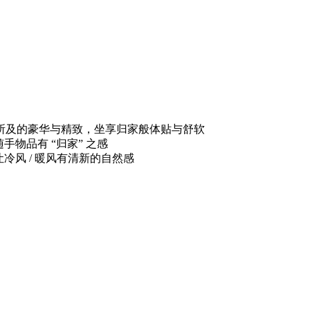
，目之所及的豪华与精致，坐享归家般体贴与舒软
随手物品有 “归家” 之感
让冷风 / 暖风有清新的自然感