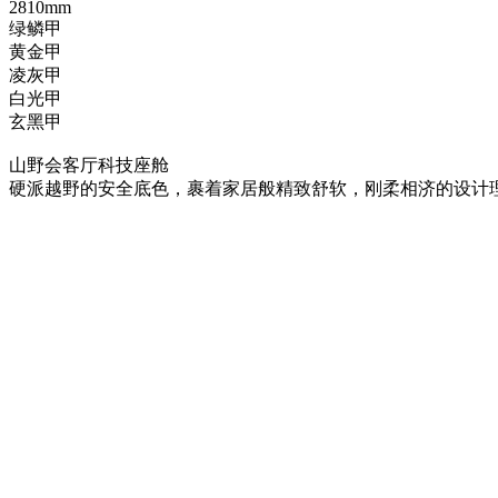
2810
mm
绿鳞甲
黄金甲
凌灰甲
白光甲
玄黑甲
山野会客厅科技座舱
硬派越野的安全底色，裹着家居般精致舒软，刚柔相济的设计理念