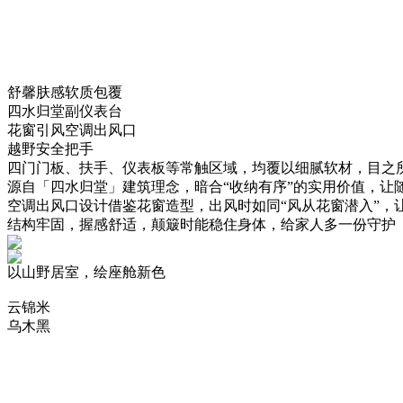
舒馨肤感软质包覆
四水归堂副仪表台
花窗引风空调出风口
越野安全把手
四门门板、扶手、仪表板等常触区域，均覆以细腻软材
源自「四水归堂」建筑理念，暗合“收纳有序”的实用价值，让
空调出风口设计借鉴花窗造型，出风时如同“风从花窗潜入”，
结构牢固，握感舒适，颠簸时能稳住身体，给家人多一份守护
以山野居室，绘座舱新色
云锦米
乌木黑