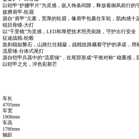
以铠甲“护腰甲片”为灵感，嵌入饰条间隙，释放着御风前行的
披膊肩甲-轮眉
源自“肩甲”元素，宽厚的轮眉，像肩甲包裹住车轮，肌肉感十
锐目骨瞳-大灯
以“千里镜”为灵感，LED和厚壁技术照亮前路，守护出行安全
征途战戟-轮毂
急刹稳如磐石，山路扛住颠簸，战戟纹路藏着守护的承诺
流星锤-分体式尾灯
源自铠甲兵器中的“流星锤”，在尾部形成“平衡对称” 稳重感，
以铠甲之光，淬色彩新芒
车长
4705
mm
车宽
1908
mm
车高
1780
mm
轴距