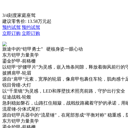
车型总览
购车支持
车主服务
门店查询
关于z6com·尊龙
3/4刻度家庭座驾
建议零售价:
13.58
万元起
预约试驾
预约试驾
立即订购
立即订购
旅途中的“铠甲勇士” 硬核身姿一眼心动
东方铠甲力量美学
鎏金护甲-前格栅
以铠甲“护腰甲片”为灵感，嵌入饰条间隙，释放着御风前行的
披膊肩甲-轮眉
源自“肩甲”元素，宽厚的轮眉，像肩甲包裹住车轮，肌肉感十
锐目骨瞳-大灯
以“千里镜”为灵感，LED和厚壁技术照亮前路，守护出行安全
征途战戟-轮毂
急刹稳如磐石，山路扛住颠簸，战戟纹路藏着守护的承诺
流星锤-分体式尾灯
源自铠甲兵器中的“流星锤”，在尾部形成“平衡对称” 稳重感，
东方铠甲力量美学
鎏金护甲-前格栅