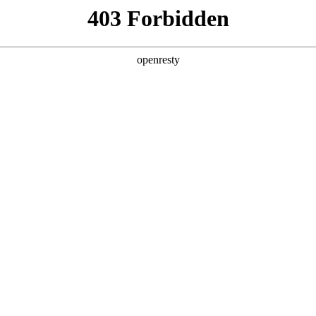
店查询
关于z6com·尊龙