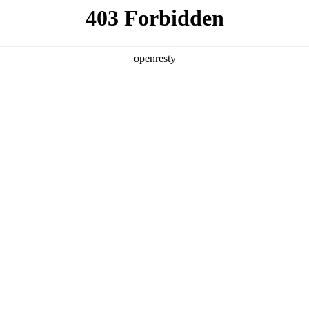
店查询
关于z6com·尊龙