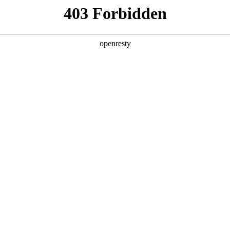
店查询
关于z6com·尊龙